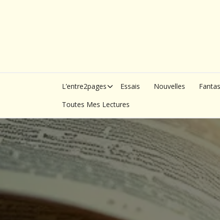
Skip
to
content
L’entre2pages
Essais
Nouvelles
Fanta
Toutes Mes Lectures