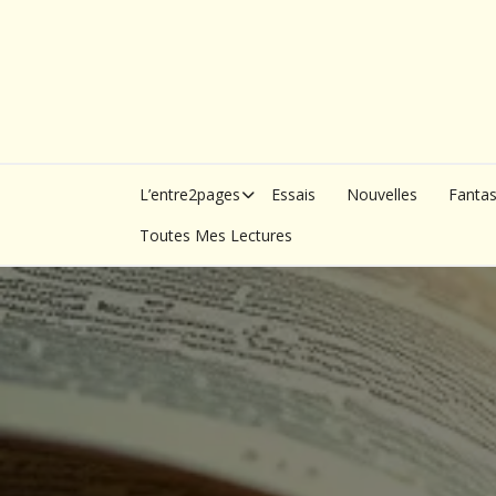
Skip
to
content
L’entre2pages
Essais
Nouvelles
Fanta
Toutes Mes Lectures