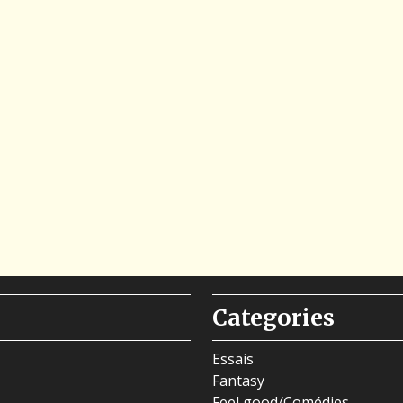
Categories
Essais
Fantasy
Feel good/Comédies