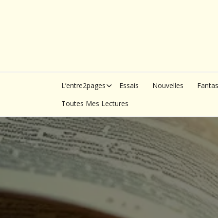
Skip
to
content
L’entre2pages
Essais
Nouvelles
Fanta
Toutes Mes Lectures