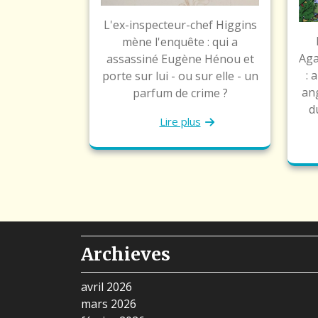
L'ex-inspecteur-chef Higgins
mène l'enquête : qui a
Aga
assassiné Eugène Hénou et
: 
porte sur lui - ou sur elle - un
ang
parfum de crime ?
d
Lire plus
Archieves
avril 2026
mars 2026