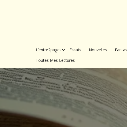
Skip
to
content
L’entre2pages
Essais
Nouvelles
Fanta
Toutes Mes Lectures