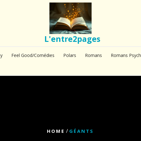
L'entre2pages
sy
Feel Good/Comédies
Polars
Romans
Romans Psych
/
HOME
GÉANTS