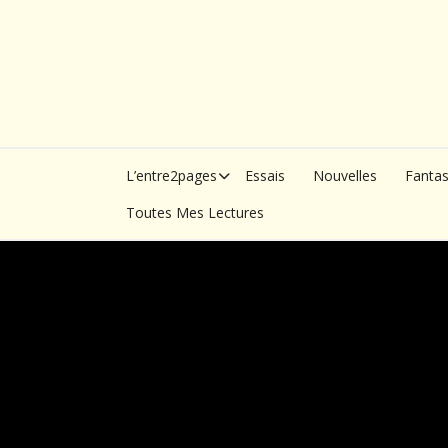
Skip
to
content
L’entre2pages
Essais
Nouvelles
Fanta
Toutes Mes Lectures