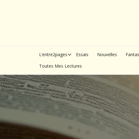
Skip
to
content
L’entre2pages
Essais
Nouvelles
Fanta
Toutes Mes Lectures