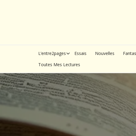
Skip
to
content
L’entre2pages
Essais
Nouvelles
Fanta
Toutes Mes Lectures