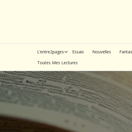
Skip
to
content
L’entre2pages
Essais
Nouvelles
Fanta
Toutes Mes Lectures