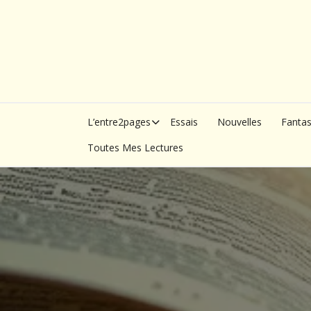
Skip
to
content
L’entre2pages
Essais
Nouvelles
Fanta
Toutes Mes Lectures