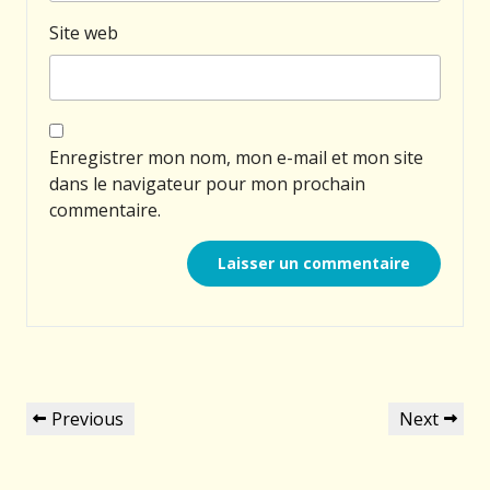
Site web
Enregistrer mon nom, mon e-mail et mon site
dans le navigateur pour mon prochain
commentaire.
Navigation
Previous
Next
Previous
Next
de
Post
Post
l’article