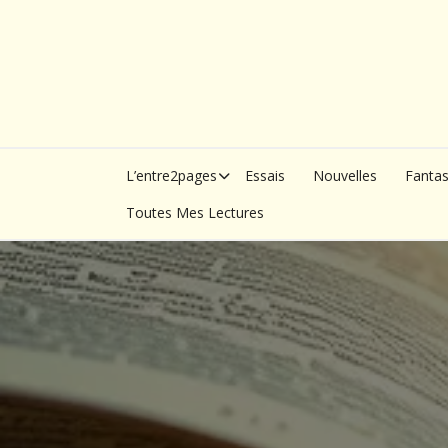
Skip
to
content
L’entre2pages
Essais
Nouvelles
Fanta
Toutes Mes Lectures