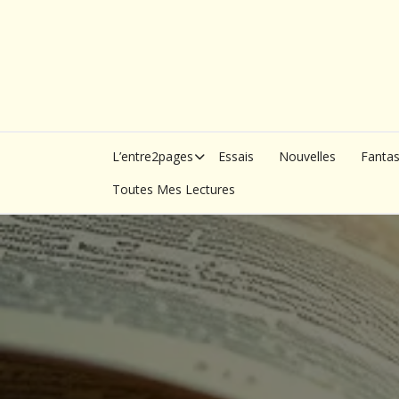
Skip
to
content
L’entre2pages
Essais
Nouvelles
Fanta
Toutes Mes Lectures