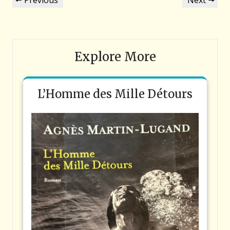
Previous
Next
de
Post
Post
l’article
Explore More
L’Homme des Mille Détours