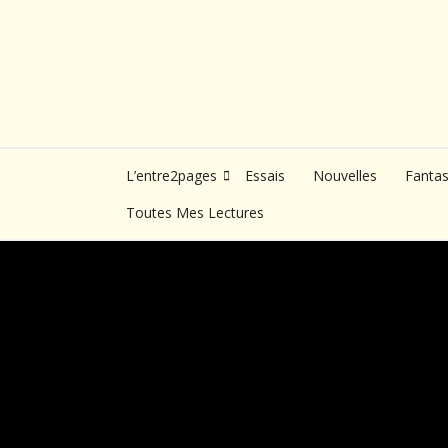
Skip
to
content
L’entre2pages
Essais
Nouvelles
Fanta
Toutes Mes Lectures