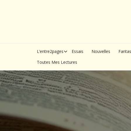
Skip
to
content
L’entre2pages
Essais
Nouvelles
Fanta
Toutes Mes Lectures