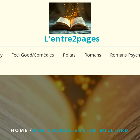
L'entre2pages
sy
Feel Good/Comédies
Polars
Romans
Romans Psych
/
HOME
UNE CHANCE SUR UN MILLIARD