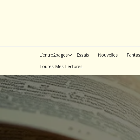
Skip
to
content
L’entre2pages
Essais
Nouvelles
Fanta
Toutes Mes Lectures