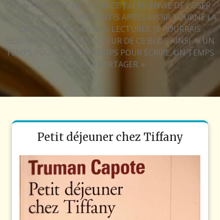
MON PORTRAIT DE LECTRICE. J'AI EU ENVIE DE POSER
SUR LE PAPIER MES RESSENTIS APRÈS AVOIR TOURNÉ LA
DERNIÈRE PAGE DE MES LECTURES. JE POURRAIS
RÉSUMER LE FIL CONDUCTEUR DE CE BLOG AINSI : « UN
TEMPS POUR LIRE. UN TEMPS POUR ÉCRIRE. UN TEMPS
POUR PARTAGER. »
Petit déjeuner chez Tiffany