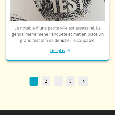
Le notable d'une petite ville est assassiné. La
gendarmerie mène l'enquête et met en place un
grand test afin de dénicher le coupable.
Lire plus
Pagination
Page
Page
Page
1
2
…
5
des
publications