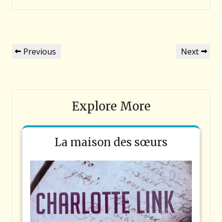
Navigation
Previous
Next
Previous
Next
de
Post
Post
l’article
Explore More
La maison des sœurs