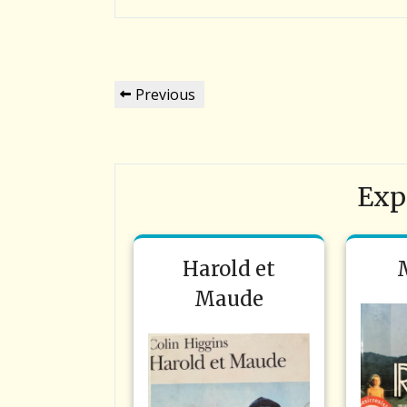
Navigation
Previous
Previous
de
Post
l’article
Exp
Harold et
Maude