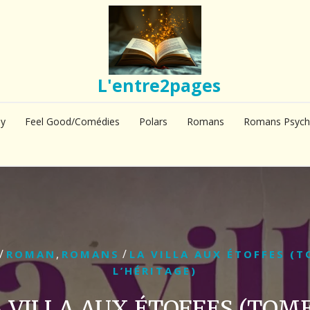
L'entre2pages
sy
Feel Good/Comédies
Polars
Romans
Romans Psych
/
,
/
ROMAN
ROMANS
LA VILLA AUX ÉTOFFES (T
L’HÉRITAGE)
 VILLA AUX ÉTOFFES (TOME