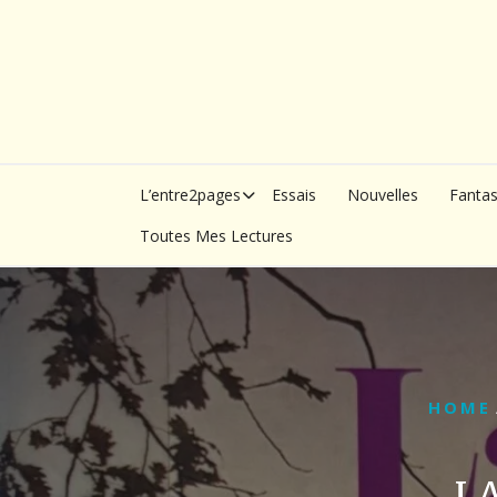
Skip
to
content
L’entre2pages
Essais
Nouvelles
Fanta
Toutes Mes Lectures
HOME
LA