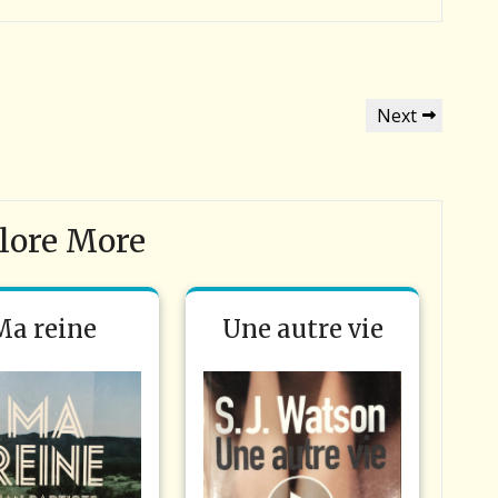
Next
Next
Post
lore More
Ma reine
Une autre vie