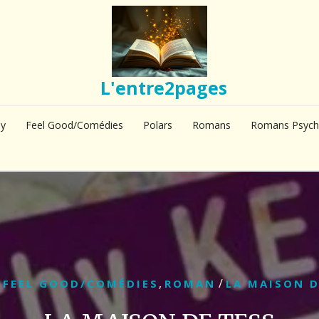
L'entre2pages
sy
Feel Good/Comédies
Polars
Romans
Romans Psych
/
,
/
FEEL GOOD/COMÉDIES
ROMAN
LA MAISON D