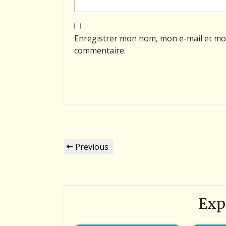
Enregistrer mon nom, mon e-mail et mo
commentaire.
Navigation
Previous
Previous
de
Post
l’article
Exp