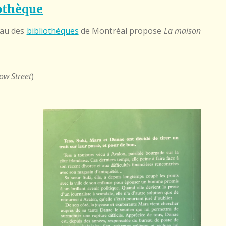
othèque
eau des
bibliothèques
de Montréal propose
La maison
ow Street
)