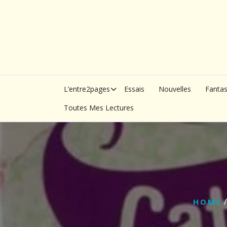
Skip
to
content
L’entre2pages
Essais
Nouvelles
Fanta
Toutes Mes Lectures
HOME