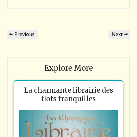
Navigation
Previous
Next
Previous
Next
de
Post
Post
l’article
Explore More
La charmante librairie des
flots tranquilles