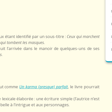
x étant identifié par un sous-titre :
Ceux qui marchent
 qui tombent les masques
.
duit l’arrivée dans le manoir de quelques-uns de ses
es
.
 Tout comme
Un karma (presque) parfait
, le livre pourrait
exicale élaborée : une écriture simple (l’autrice n’est
belle à l’intrigue et aux personnages.