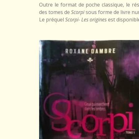
Outre le format de poche classique, le r
des tomes de
Scorpi
sous forme de livre nu
Le préquel
Scorpi- Les origines
est disponib