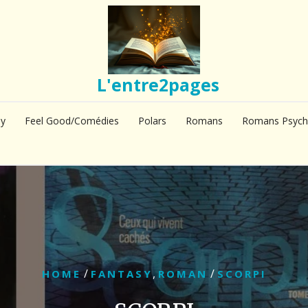
L'entre2pages
sy
Feel Good/Comédies
Polars
Romans
Romans Psych
/
,
/
HOME
FANTASY
ROMAN
SCORPI