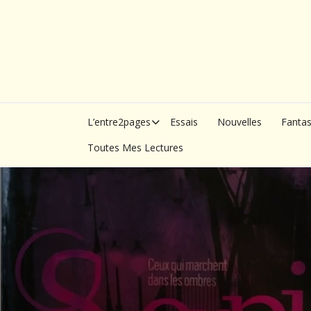
Skip
to
content
L’entre2pages
Essais
Nouvelles
Fanta
Toutes Mes Lectures